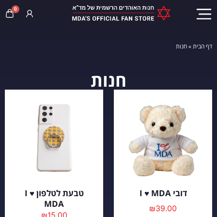
0
דף הבית
»
חנות
חנות
דובי I ♥ MDA
טבעת לטלפון I ♥
MDA
₪
39.00
₪
15.00